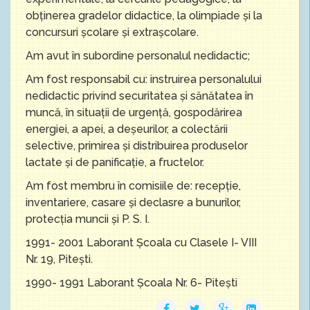
obţinerea gradelor didactice, la olimpiade şi la
concursuri școlare și extrașcolare.
Am avut în subordine personalul nedidactic;
Am fost responsabil cu: instruirea personalului
nedidactic privind securitatea şi sănătatea în
muncă, în situaţii de urgenţă, gospodărirea
energiei, a apei, a deşeurilor, a colectării
selective, primirea şi distribuirea produselor
lactate şi de panificaţie, a fructelor.
Am fost membru în comisiile de: recepţie,
inventariere, casare şi declasre a bunurilor,
protecţia muncii şi P. S. I.
1991- 2001 Laborant Şcoala cu Clasele I- VIII
Nr. 19, Piteşti.
1990- 1991 Laborant Şcoala Nr. 6- Piteşti