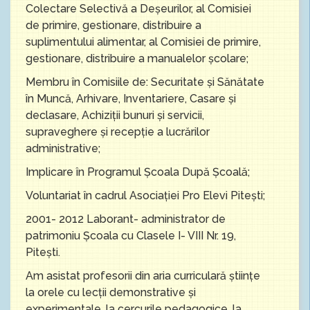
Colectare Selectivă a Deşeurilor, al Comisiei
de primire, gestionare, distribuire a
suplimentului alimentar, al Comisiei de primire,
gestionare, distribuire a manualelor şcolare;
Membru în Comisiile de: Securitate şi Sănătate
în Muncă, Arhivare, Inventariere, Casare și
declasare, Achiziţii bunuri şi servicii,
supraveghere şi recepţie a lucrărilor
administrative;
Implicare în Programul Şcoala După Şcoală;
Voluntariat în cadrul Asociaţiei Pro Elevi Piteşti;
2001- 2012 Laborant- administrator de
patrimoniu Şcoala cu Clasele I- VIII Nr. 19,
Piteşti.
Am asistat profesorii din aria curriculară ştiinţe
la orele cu lecţii demonstrative şi
experimentale, la cercurile pedagogice, la