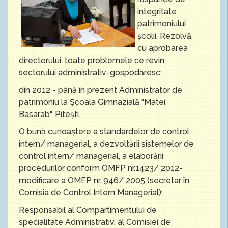
integritate
patrimoniului
școlii. Rezolvă,
cu aprobarea
directorului, toate problemele ce revin
sectorului administrativ-gospodăresc;
din 2012 - până în prezent Administrator de
patrimoniu la Şcoala Gimnazială "Matei
Basarab", Piteşti.
O bună cunoaştere a standardelor de control
intern/ managerial, a dezvoltării sistemelor de
control intern/ managerial, a elaborării
procedurilor conform OMFP nr.1423/ 2012-
modificare a OMFP nr. 946/ 2005 (secretar în
Comisia de Control Intern Managerial);
Responsabil al Compartimentului de
specialitate Administrativ, al Comisiei de