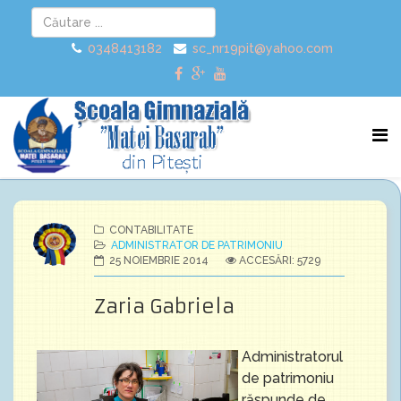
0348413182
sc_nr19pit@yahoo.com
CONTABILITATE
ADMINISTRATOR DE PATRIMONIU
25 NOIEMBRIE 2014
ACCESĂRI: 5729
Zaria Gabriela
Administratorul
de patrimoniu
răspunde de