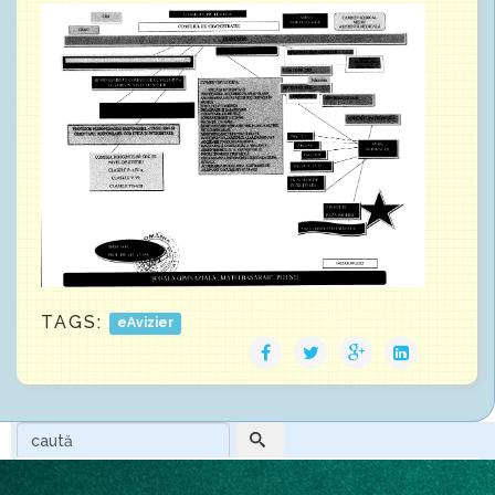
TAGS:
eAvizier