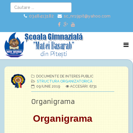
0348413182
sc_nr19pit@yahoo.com
DOCUMENTE DE INTERES PUBLIC
STRUCTURA ORGANIZATORICĂ
09 IUNIE 2019
ACCESĂRI: 6731
Organigrama
Organigrama