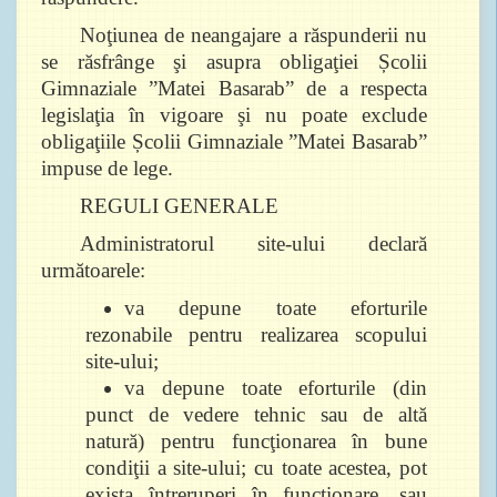
Noţiunea de neangajare a răspunderii nu
se răsfrânge şi asupra obligaţiei Școlii
Gimnaziale ”Matei Basarab” de a respecta
legislaţia în vigoare şi nu poate exclude
obligaţiile Școlii Gimnaziale ”Matei Basarab”
impuse de lege.
REGULI GENERALE
Administratorul site-ului declară
următoarele:
va depune toate eforturile
rezonabile pentru realizarea scopului
site-ului;
va depune toate eforturile (din
punct de vedere tehnic sau de altă
natură) pentru funcţionarea în bune
condiţii a site-ului; cu toate acestea, pot
exista întreruperi în funcţionare, sau