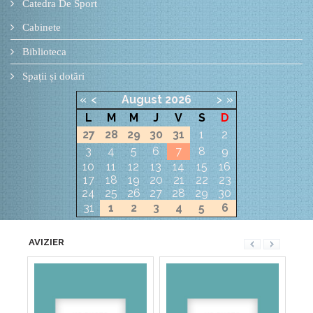
Catedra De Sport
Cabinete
Biblioteca
Spații și dotări
«
<
August
2026
>
»
L
M
M
J
V
S
D
27
28
29
30
31
1
2
3
4
5
6
7
8
9
10
11
12
13
14
15
16
17
18
19
20
21
22
23
24
25
26
27
28
29
30
31
1
2
3
4
5
6
AVIZIER
ANUNȚ
ȘCOALA GIMNAZIALĂ
„MATEI BASARAB” DIN
PITEȘTI Anunţă