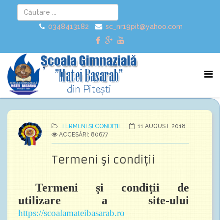
0348413182
sc_nr19pit@yahoo.com
TERMENI ȘI CONDIȚII
11 AUGUST 2018
ACCESĂRI: 80677
Termeni şi condiţii
Termeni şi condiţii de
utilizare a site-ului
https://scoalamateibasarab.ro