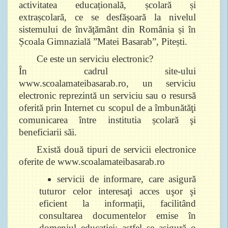
activitatea educațională, școlară și
extrașcolară, ce se desfășoară la nivelul
sistemului de învăţământ din România și în
Școala Gimnazială ”Matei Basarab”, Pitești.
Ce este un serviciu electronic?
În cadrul site-ului
www.scoalamateibasarab.ro, un serviciu
electronic reprezintă un serviciu sau o resursă
oferită prin Internet cu scopul de a îmbunătăţi
comunicarea între institutia școlară şi
beneficiarii săi.
Există două tipuri de servicii electronice
oferite de www.scoalamateibasarab.ro
servicii de informare, care asigură
tuturor celor interesaţi acces uşor şi
eficient la informaţii, facilitând
consultarea documentelor emise în
domeniul educaţiei; astfel se asigură o