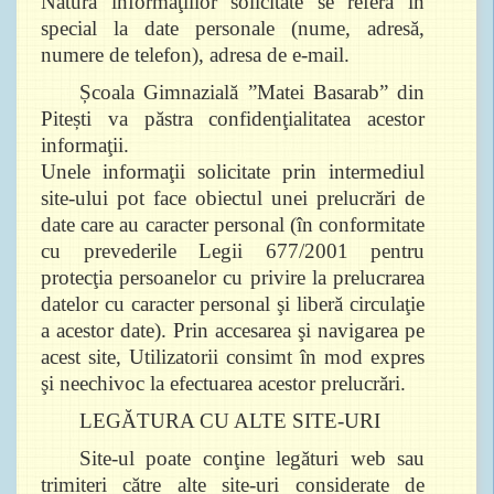
Natura informaţiilor solicitate se referă în
special la date personale (nume, adresă,
numere de telefon), adresa de e-mail.
Școala Gimnazială ”Matei Basarab” din
Pitești va păstra confidenţialitatea acestor
informaţii.
Unele informaţii solicitate prin intermediul
site-ului pot face obiectul unei prelucrări de
date care au caracter personal (în conformitate
cu prevederile Legii 677/2001 pentru
protecţia persoanelor cu privire la prelucrarea
datelor cu caracter personal şi liberă circulaţie
a acestor date). Prin accesarea şi navigarea pe
acest site, Utilizatorii consimt în mod expres
şi neechivoc la efectuarea acestor prelucrări.
LEGĂTURA CU ALTE SITE-URI
Site-ul poate conţine legături web sau
trimiteri către alte site-uri considerate de