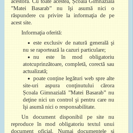
acestora. Cu toate acestea, Școala Gimnazială
”Matei Basarab” nu îşi asumă nici o
răspundere cu privire la informaţia de pe
acest site.
Informaţia oferită:
este exclusiv de natură generală şi
nu se raportează la cazuri particulare;
nu este în mod obligatoriu
atotcuprinzătoare, completă, corectă sau
actualizată;
poate conţine legături web spre alte
site-uri aspura conţinutului cărora
Școala Gimnazială ”Matei Basarab” nu
deţine nici un control şi pentru care nu
îşi asumă nici o responsabilitate.
Un document disponibil pe site nu
reproduce în mod obligatoriu textul unui
document oficial. Numai documentele şi