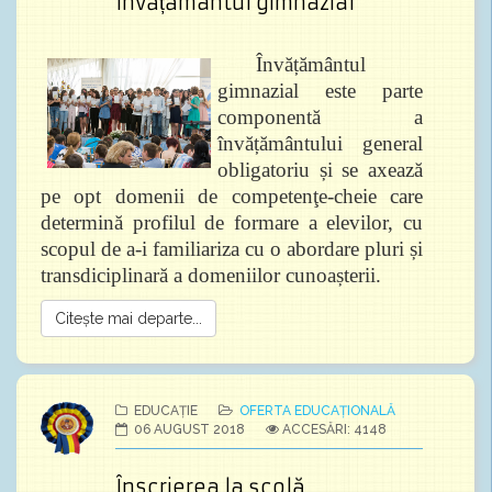
Învățământul gimnazial
Învățământul
gimnazial este parte
componentă a
învățământului general
obligatoriu și se axează
pe opt domenii de competenţe-cheie care
determină profilul de formare a elevilor, cu
scopul de a-i familiariza cu o abordare pluri și
transdiciplinară a domeniilor cunoașterii.
Citește mai departe...
EDUCAȚIE
OFERTA EDUCAȚIONALĂ
06 AUGUST 2018
ACCESĂRI: 4148
Înscrierea la școlă