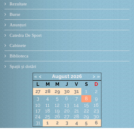
Rezultate
Burse
Anunțuri
Catedra De Sport
Cabinete
Biblioteca
Spații și dotări
«
<
August
2026
>
»
L
M
M
J
V
S
D
27
28
29
30
31
1
2
3
4
5
6
7
8
9
10
11
12
13
14
15
16
17
18
19
20
21
22
23
24
25
26
27
28
29
30
31
1
2
3
4
5
6