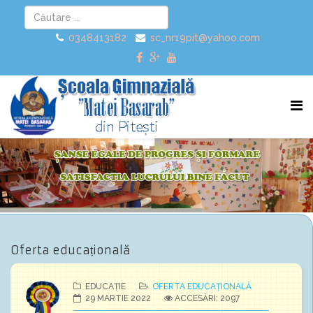
0348413182
sc_nr19pit@yahoo.com
Oferta educațională
EDUCAȚIE
OFERTA EDUCAȚIONALĂ
29 MARTIE 2022
ACCESĂRI: 2097