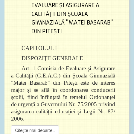
EVALUARE ŞI ASIGURARE A
CALITĂŢII DIN ŞCOALA
GIMNAZIALĂ "MATEI BASARAB"
DIN PITEȘTI
CAPITOLUL I
DISPOZIŢII GENERALE
Art. 1 Comisia de Evaluare şi Asigurare
a Calităţii (C.E.A.C.) din Şcoala Gimnazială
"Matei Basarab" din Piteşti este de interes
major şi se află în coordonarea conducerii
şcolii, fiind înfiinţată în temeiul Ordonanţei
de urgenţă a Guvernului Nr. 75/2005 privind
asigurarea calităţii educaţiei şi Legii Nr. 87/
2006.
Citește mai departe...