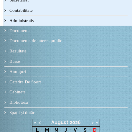
Secretariat
Contabilitate
Administrativ
Documente
Documente de interes public
Rezultate
Burse
Anunțuri
Catedra De Sport
Cabinete
Biblioteca
Spații și dotări
«
<
August
2026
>
»
L
M
M
J
V
S
D