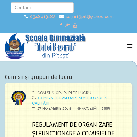
0348413182
sc_nr19pit@yahoo.com
Comisii și grupuri de lucru
COMISII ȘI GRUPURI DE LUCRU
COMISIA DE EVALUARE ȘI ASIGURARE A
CALITĂȚII
27 NOIEMBRIE 2014
ACCESĂRI: 2668
REGULAMENT DE ORGANIZARE
ŞI FUNCŢIONARE A COMISIEI DE