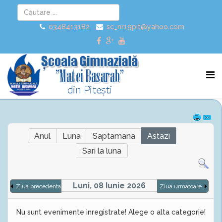
0348413182
sc_nr19pit@yahoo.com
Anul
Luna
Saptamana
Astazi
Sari la luna
Luni, 08 Iunie 2026
Ziua precedenta
Ziua urmatoare
Nu sunt evenimente inregistrate! Alege o alta categorie!