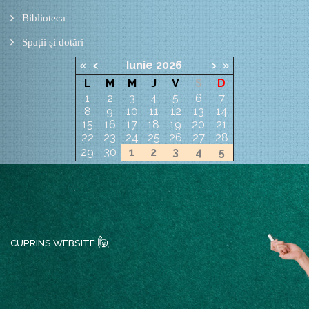
Biblioteca
Spații și dotări
«
<
Iunie
2026
>
»
L
M
M
J
V
S
D
1
2
3
4
5
6
7
8
9
10
11
12
13
14
15
16
17
18
19
20
21
22
23
24
25
26
27
28
29
30
1
2
3
4
5
🙋
CUPRINS WEBSITE