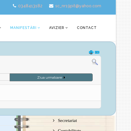
0348413182
sc_nr19pit@yahoo.com
MANIFESTĂRI
AVIZIER
CONTACT
Ziua urmatoare
Secretariat
Contabilitate