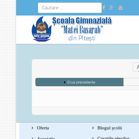
Ziua precedenta
Oferta
Blogul școlii
Creațiile elevilor
Asociația