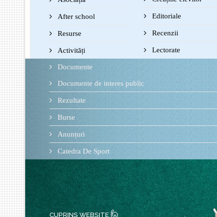
Editoriale
After school
Recenzii
Resurse
Lectorate
Activități
Documente
Documente de interes public
Rezultate
Burse
Anunțuri
Catedra De Sport
🙋
CUPRINS WEBSITE