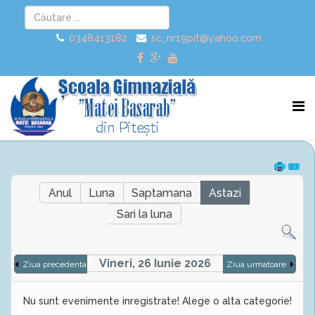
0348413182
sc_nr19pit@yahoo.com
Anul
Luna
Saptamana
Astazi
Sari la luna
Vineri, 26 Iunie 2026
Ziua precedenta
Ziua urmatoare
Nu sunt evenimente inregistrate! Alege o alta categorie!