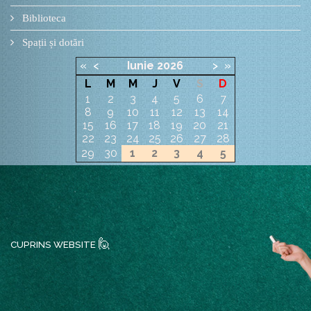
Biblioteca
Spații și dotări
«
<
Iunie
2026
>
»
L
M
M
J
V
S
D
1
2
3
4
5
6
7
8
9
10
11
12
13
14
15
16
17
18
19
20
21
22
23
24
25
26
27
28
29
30
1
2
3
4
5
🙋
CUPRINS WEBSITE