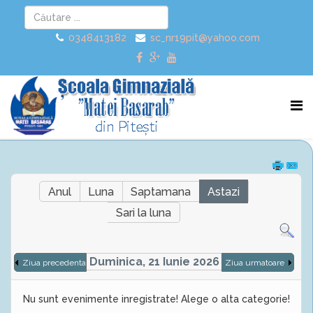
0348413182
sc_nr19pit@yahoo.com
Anul
Luna
Saptamana
Astazi
Sari la luna
Duminica, 21 Iunie 2026
Ziua precedenta
Ziua urmatoare
Nu sunt evenimente inregistrate! Alege o alta categorie!