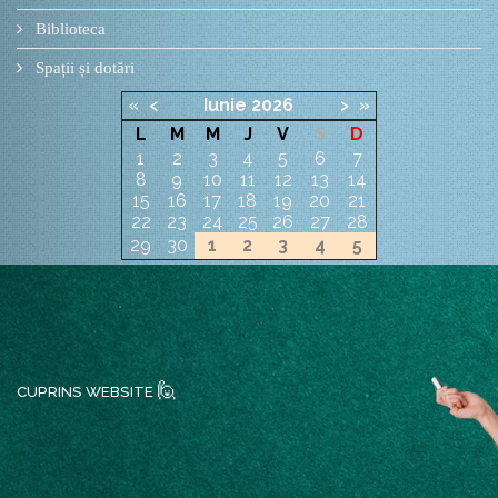
Biblioteca
Spații și dotări
«
<
Iunie
2026
>
»
L
M
M
J
V
S
D
1
2
3
4
5
6
7
8
9
10
11
12
13
14
15
16
17
18
19
20
21
22
23
24
25
26
27
28
29
30
1
2
3
4
5
🙋
CUPRINS WEBSITE