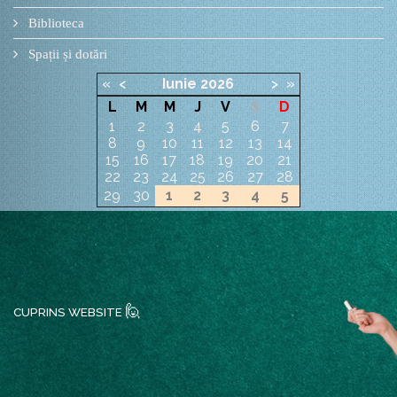
Biblioteca
Spații și dotări
«
<
Iunie
2026
>
»
L
M
M
J
V
S
D
1
2
3
4
5
6
7
8
9
10
11
12
13
14
15
16
17
18
19
20
21
22
23
24
25
26
27
28
29
30
1
2
3
4
5
🙋
CUPRINS WEBSITE