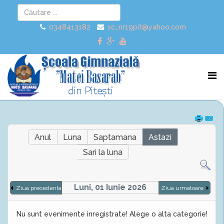
0348413182
sc_nr19pit@yahoo.com
Anul
Luna
Saptamana
Astazi
Sari la luna
Luni, 01 Iunie 2026
Ziua precedenta
Ziua urmatoare
Nu sunt evenimente inregistrate! Alege o alta categorie!