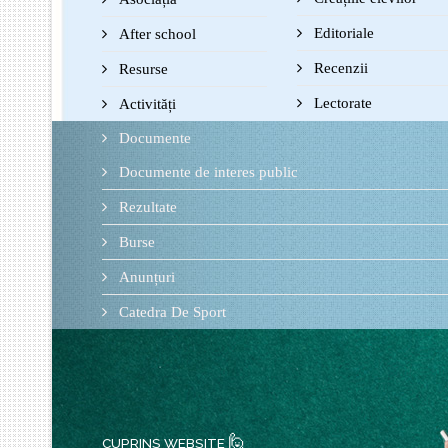
Editoriale
After school
Recenzii
Resurse
Lectorate
Activități
Documente
Documente de interes public
Rezultate
Burse
Anunțuri
Catedra De Sport
🙋
CUPRINS WEBSITE