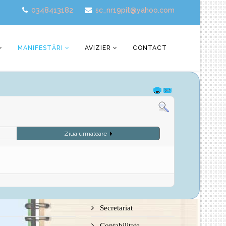
0348413182
sc_nr19pit@yahoo.com
MANIFESTĂRI
AVIZIER
CONTACT
Ziua urmatoare
Secretariat
Contabilitate