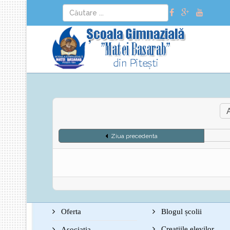
Ziua precedenta
Oferta
Blogul școlii
Creațiile elevilor
Asociația