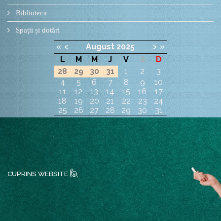
Biblioteca
Spații și dotări
«
<
August
2025
>
»
L
M
M
J
V
S
D
28
29
30
31
1
2
3
4
5
6
7
8
9
10
11
12
13
14
15
16
17
18
19
20
21
22
23
24
25
26
27
28
29
30
31
🙋
CUPRINS WEBSITE