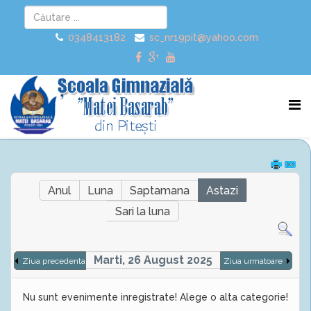
0348413182
sc_nr19pit@yahoo.com
Anul
Luna
Saptamana
Astazi
Sari la luna
Marti, 26 August 2025
Ziua precedenta
Ziua urmatoare
Nu sunt evenimente inregistrate! Alege o alta categorie!