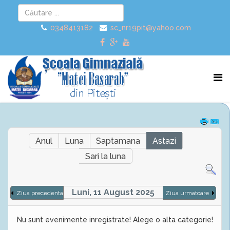
0348413182
sc_nr19pit@yahoo.com
Anul
Luna
Saptamana
Astazi
Sari la luna
Luni, 11 August 2025
Ziua precedenta
Ziua urmatoare
Nu sunt evenimente inregistrate! Alege o alta categorie!