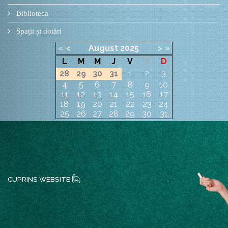
Biblioteca
Spații și dotări
«
<
August
2025
>
»
L
M
M
J
V
S
D
28
29
30
31
1
2
3
4
5
6
7
8
9
10
11
12
13
14
15
16
17
18
19
20
21
22
23
24
25
26
27
28
29
30
31
🙋
CUPRINS WEBSITE