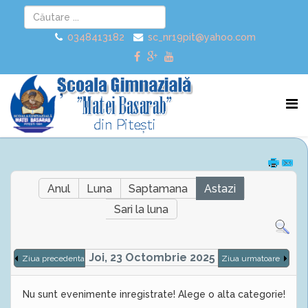
0348413182
sc_nr19pit@yahoo.com
Anul
Luna
Saptamana
Astazi
Sari la luna
Joi, 23 Octombrie 2025
Ziua precedenta
Ziua urmatoare
Nu sunt evenimente inregistrate! Alege o alta categorie!