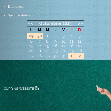
Biblioteca
Spații și dotări
«
<
Octombrie
2025
>
»
L
M
M
J
V
S
D
29
30
1
2
3
4
5
6
7
8
9
10
11
12
13
14
15
16
17
18
19
20
21
22
23
24
25
26
27
28
29
30
31
1
2
🙋
CUPRINS WEBSITE