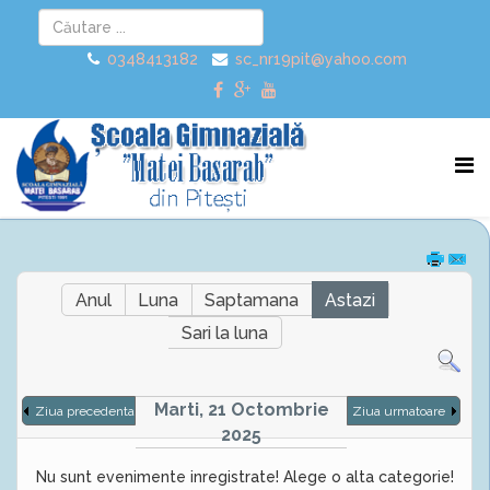
0348413182
sc_nr19pit@yahoo.com
Anul
Luna
Saptamana
Astazi
Sari la luna
Marti, 21 Octombrie
Ziua precedenta
Ziua urmatoare
2025
Nu sunt evenimente inregistrate! Alege o alta categorie!