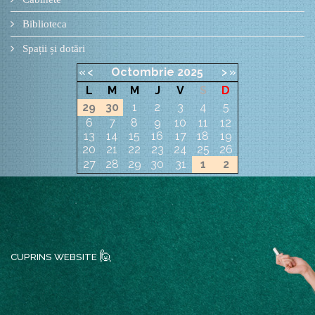
Biblioteca
Spații și dotări
«
<
Octombrie
2025
>
»
L
M
M
J
V
S
D
29
30
1
2
3
4
5
6
7
8
9
10
11
12
13
14
15
16
17
18
19
20
21
22
23
24
25
26
27
28
29
30
31
1
2
🙋
CUPRINS WEBSITE