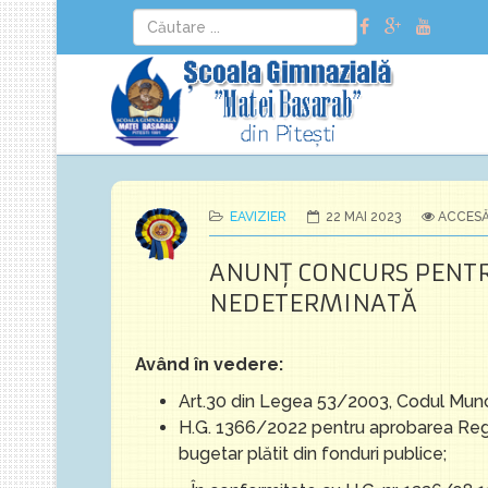
EAVIZIER
22 MAI 2023
ACCESĂR
ANUNŢ CONCURS PENTRU
NEDETERMINATĂ
Având în vedere:
Art.30 din Legea 53/2003, Codul Muncii 
H.G. 1366/2022 pentru aprobarea Regul
bugetar plătit din fonduri publice;