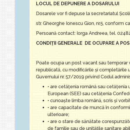
LOCUL DE DEPUNERE A DOSARULUI
Dosarele vor fi depuse la secretariatul Școl
str. Gheorghe Ionescu Gion, nr.5, conform ca
Persoană contact: Iorga Andreea, tel. 02
CONDIŢII GENERALE DE OCUPARE A POS
Poate ocupa un post vacant sau temporar v
republicată, cu modificările și completările u
Guvernului nr. 57/2019 privind Codul administ
• are cetăţenia română sau cetăţenia u
European (SEE) sau cetăţenia Confeder
• cunoaşte limba română, scris şi vorbit
• are capacitate de muncă în conformit
ulterioare;
• are o stare de sănătate corespunzăt
de familie sau de unităţile sanitare abil