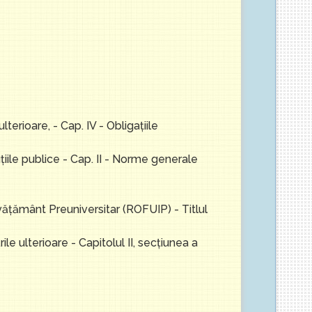
terioare, - Cap. IV - Obligaţiile
ţiile publice - Cap. II - Norme generale
văţământ Preuniversitar (ROFUIP) - Titlul
le ulterioare - Capitolul II, secțiunea a