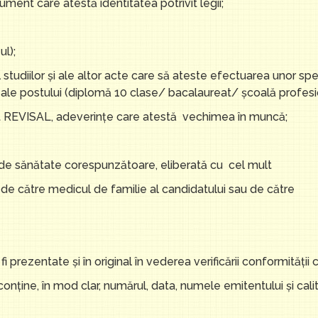
ument care atestă identitatea potrivit legii;
ul);
studiilor şi ale altor acte care să ateste efectuarea unor spe
ce ale postului (diplomă 10 clase/ bacalaureat/ școală profesi
at REVISAL, adeverinţe care atestă vechimea în muncă;
de sănătate corespunzătoare, eliberată cu cel mult
e către medicul de familie al candidatului sau de către
i prezentate şi în original în vederea verificării conformităţii 
nţine, în mod clar, numărul, data, numele emitentului şi cali