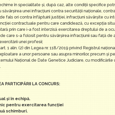
echime în specialitate şi, după caz, alte condiţii specifice potr
ăvârşirea unei infracţiuni contra securităţii naţionale, contra a
de fals ori contra înfăptuirii justiţiei, infracţiuni săvârşite c
ncţiei contractuale pentru care candidează, cu excepţia situaţi
prin care i-a fost interzisă exercitarea dreptului de a ocup
de care s-a folosit pentru săvârşirea infracţiunii sau faţă d
exercitării unei profesii;
art. 1 alin. (2) din Legea nr. 118/2019 privind Registrul naţio
exploatare a unor persoane sau asupra minorilor, precum şi p
stemului Naţional de Date Genetice Judiciare, cu modificările 
.
EA PARTICIPĂRII LA CONCURS:
l și în echipă.
ihic pentru exercitarea funcţiei
uă schimburi.