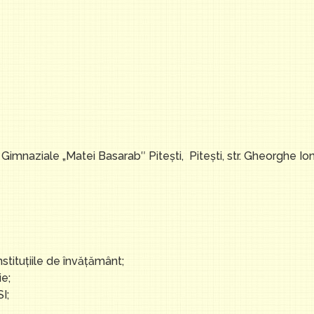
 Gimnaziale „Matei Basarab″ Piteşti, Piteşti, str. Gheorghe Io
nstituţiile de învăţământ;
e;
I;