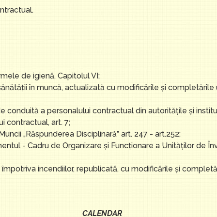
ntractual.
rmele de igienă, Capitolul VI;
ănătăţii în muncă, actualizată cu modificările şi completările ul
conduită a personalului contractual din autorităţile şi institu
 contractual, art. 7;
ncii „Răspunderea Disciplinară” art. 247 - art.252;
entul - Cadru de Organizare și Funcţionare a Unităţilor de În
potriva incendiilor, republicată, cu modificările și completări
CALENDAR