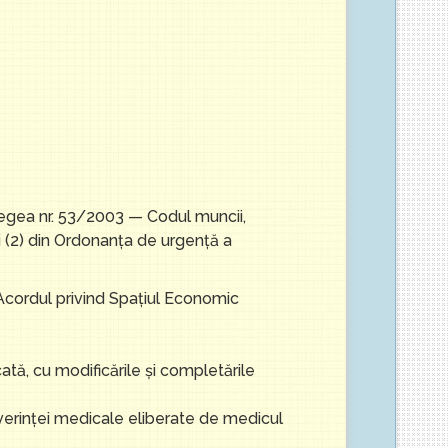
egea nr. 53/2003 — Codul muncii,
 și (2) din Ordonanța de urgență a
 Acordul privind Spaţiul Economic
tă, cu modificările şi completările
verinţei medicale eliberate de medicul