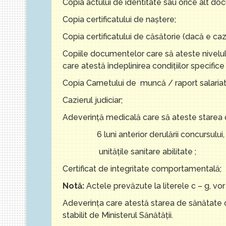
Copia actului de identitate sau orice alt doc
Copia certificatului de naştere;
Copia certificatului de căsătorie (dacă e caz
Copiile documentelor care să ateste nivelul 
care atestă îndeplinirea condiţiilor specifi
Copia Carnetului de muncă / raport salari
Cazierul judiciar;
Adeverinţă medicală care să ateste starea 
6 luni anterior derulării concursului, d
unităţile sanitare abilitate ;
Certificat de integritate comportamentală;
Notă:
Actele prevăzute la literele c – g, vor f
Adeverinţa care atestă starea de sănătate co
stabilit de Ministerul Sănătăţii.