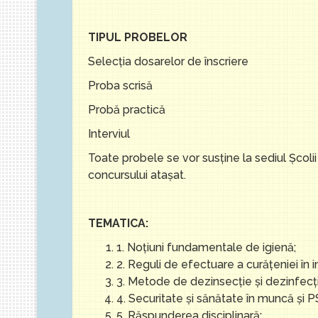
TIPUL PROBELOR
Selecţia dosarelor de înscriere
Proba scrisă
Probă practică
Interviul
Toate probele se vor susţine la sediul Școlii
concursului ataşat.
TEMATICA:
1. Noţiuni fundamentale de igienă;
2. Reguli de efectuare a curăţeniei în i
3. Metode de dezinsecție și dezinfecți
4. Securitate și sănătate în muncă și PS
5. Răspunderea disciplinară;