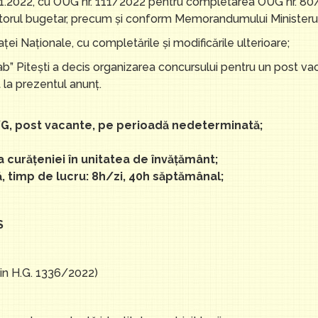
.2022, cu OUG nr. 111/2022 pentru completarea OUG nr. 80/
ectorul bugetar, precum și conform Memorandumului Ministeru
i Naţionale, cu completările şi modificările ulterioare;
” Piteşti a decis organizarea concursului pentru un post vaca
la prezentul anunţ.
/G, post vacante, pe perioadă nedeterminată;
 curățeniei în unitatea de învățământ;
, timp de lucru: 8h/zi, 40h săptămânal;
S
din H.G. 1336/2022)