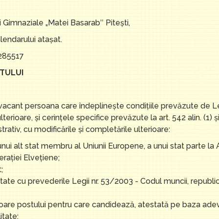
ii Gimnaziale „Matei Basarab″ Piteşti,
lendarului ataşat.
48285517
TULUI
acant persoana care îndeplinește condițiile prevăzute de L
lterioare, și cerințele specifice prevăzute la art. 542 alin. (1)
rativ, cu modificările și completările ulterioare:
nui alt stat membru al Uniunii Europene, a unui stat parte la
aţiei Elveţiene;
;
ate cu prevederile Legii nr. 53/2003 - Codul muncii, republica
oare postului pentru care candidează, atestată pe baza ade
itate;