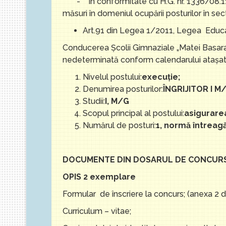
- În conformitate cu H.G. nr. 1336/08.11
măsuri în domeniul ocupării posturilor în s
Art.91 din Legea 1/2011, Legea Educaţe
Conducerea Școlii Gimnaziale „Matei Basarab
nedeterminată conform calendarului ataşat 
Nivelul postului:
execuție;
Denumirea posturilor:
ÎNGRIJITOR I M
Studii:
I, M/G
Scopul principal al postului:
asigurarea
Numărul de posturi:
1, normă întreagă
DOCUMENTE DIN DOSARUL DE CONCUR
OPIS 2 exemplare
Formular de înscriere la concurs; (anexa 2 
Curriculum – vitae;