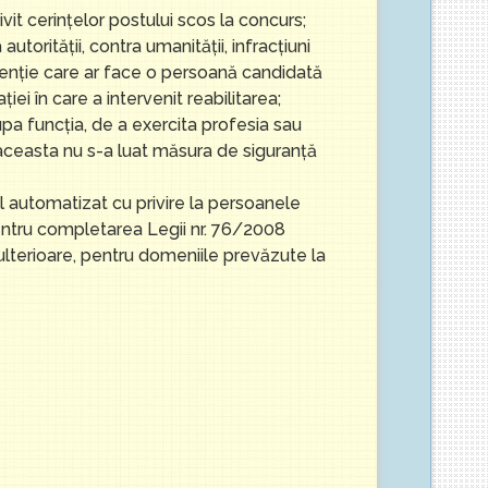
ivit cerinţelor postului scos la concurs;
utorităţii, contra umanităţii, infracţiuni
u intenţie care ar face o persoană candidată
ei în care a intervenit reabilitarea;
a funcţia, de a exercita profesia sau
e aceasta nu s-a luat măsura de siguranţă
nal automatizat cu privire la persoanele
entru completarea Legii nr. 76/2008
ulterioare, pentru domeniile prevăzute la