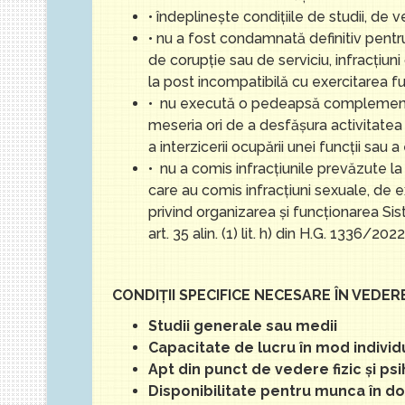
• îndeplineşte condiţiile de studii, de v
• nu a fost condamnată definitiv pentru s
de corupţie sau de serviciu, infracţiuni 
la post incompatibilă cu exercitarea fu
• nu execută o pedeapsă complementară 
meseria ori de a desfăşura activitatea 
a interzicerii ocupării unei funcţii sau a 
• nu a comis infracţiunile prevăzute la 
care au comis infracţiuni sexuale, de 
privind organizarea şi funcţionarea Si
art. 35 alin. (1) lit. h) din H.G. 1336/2022
CONDIŢII SPECIFICE NECESARE ÎN VEDER
Studii generale sau medii
Capacitate de lucru în mod individua
Apt din punct de vedere fizic şi ps
Disponibilitate pentru munca în do