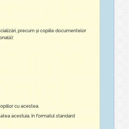
cializări, precum şi copiile documentelor
onală);
copiilor cu acestea.
tatea acestuia, în formatul standard