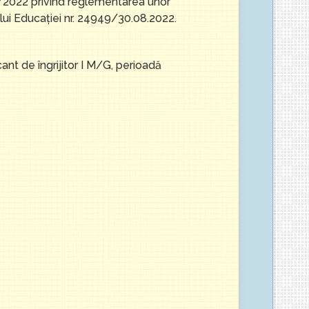
2022 privind reglementarea unor
lui Educației nr. 24949/30.08.2022.
nt de îngrijitor I M/G, perioadă