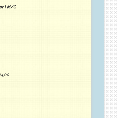
tor I M/G
 14,00