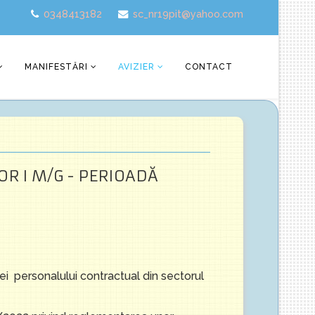
0348413182
sc_nr19pit@yahoo.com
MANIFESTĂRI
AVIZIER
CONTACT
R I M/G - PERIOADĂ
i personalului contractual din sectorul