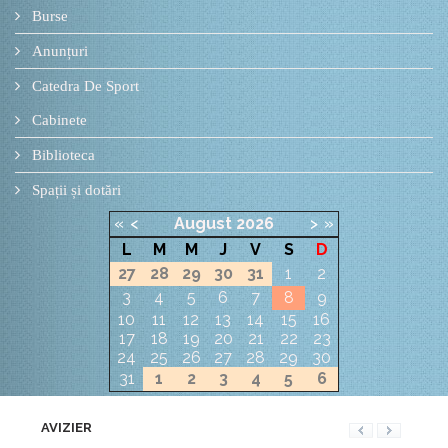
Burse
Anunțuri
Catedra De Sport
Cabinete
Biblioteca
Spații și dotări
«
<
August
2026
>
»
L
M
M
J
V
S
D
27
28
29
30
31
1
2
3
4
5
6
7
8
9
10
11
12
13
14
15
16
17
18
19
20
21
22
23
24
25
26
27
28
29
30
31
1
2
3
4
5
6
AVIZIER