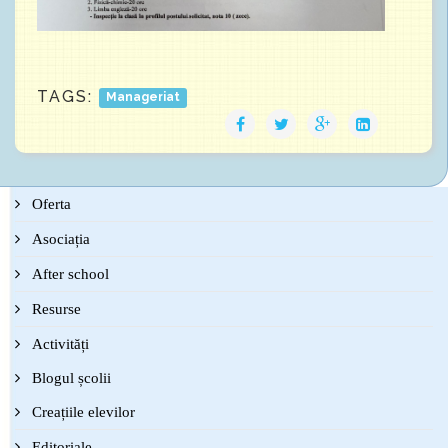
TAGS:
Manageriat
Oferta
Asociația
After school
Resurse
Activități
Blogul școlii
Creațiile elevilor
Editoriale