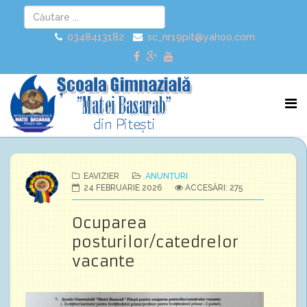
0348413182
sc_nr19pit@yahoo.com
EAVIZIER
ANUNȚURI
24 FEBRUARIE 2026
ACCESĂRI: 275
Ocuparea
posturilor/catedrelor
vacante