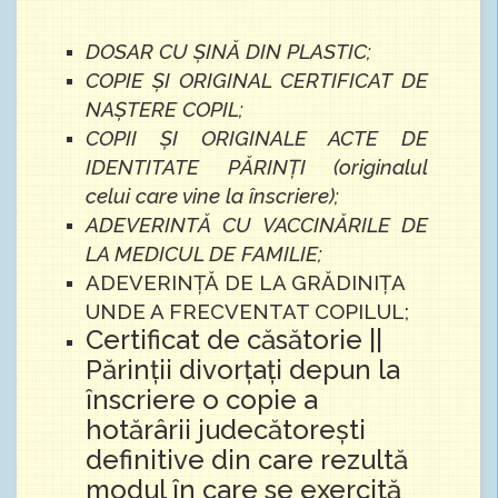
DOSAR CU ŞINĂ DIN PLASTIC;
COPIE ŞI ORIGINAL CERTIFICAT DE
NAŞTERE COPIL;
COPII ŞI ORIGINALE ACTE DE
IDENTITATE PĂRINŢI (originalul
celui care vine la înscriere);
ADEVERINTĂ CU VACCINĂRILE DE
LA MEDICUL DE FAMILIE;
ADEVERINȚĂ DE LA GRĂDINIȚA
UNDE A FRECVENTAT COPILUL;
Certificat de căsătorie ||
Părinții divorțați depun la
înscriere o copie a
hotărârii judecătorești
definitive din care rezultă
modul în care se exercită