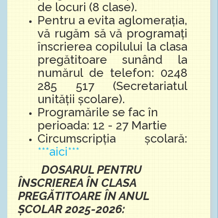
de locuri
(8 clase)
.
Pentru a evita aglomerația,
vă rugăm să vă programați
înscrierea copilului la clasa
pregătitoare
sunând la
numărul de telefon: 0248
285 517
(Secretariatul
unității școlare).
Programările se fac în
perioada: 12 - 27 Martie
Circumscripția școlară:
***aici***
DOSARUL PENTRU
ÎNSCRIEREA ÎN CLASA
PREGĂTITOARE ÎN ANUL
ȘCOLAR 2025-2026: