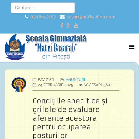
0348413182
sc_nr19pit@yahoo.com
EAVIZIER
ANUNȚURI
24 FEBRUARIE 2025
ACCESĂRI: 560
Condițiile specifice și
grilele de evaluare
aferente acestora
pentru ocuparea
posturilor