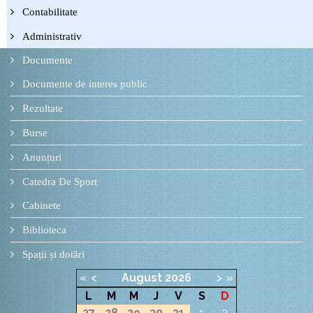
Contabilitate
Administrativ
Documente
Documente de interes public
Rezultate
Burse
Anunțuri
Catedra De Sport
Cabinete
Biblioteca
Spații și dotări
«
<
August
2026
>
»
L
M
M
J
V
S
D
27
28
29
30
31
1
2